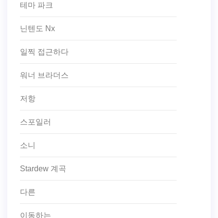
테마 파크
닌텐도 Nx
일찍 접근하다
워너 브라더스
저항
스포일러
소니
Stardew 계곡
다른
이동하는