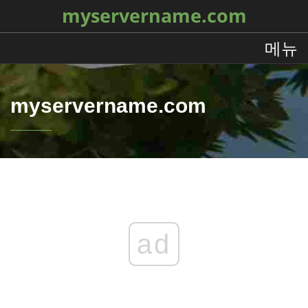
myservername.com
메뉴
myservername.com
ad