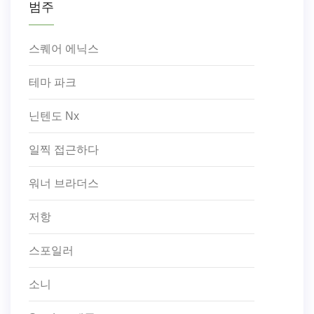
범주
스퀘어 에닉스
테마 파크
닌텐도 Nx
일찍 접근하다
워너 브라더스
저항
스포일러
소니