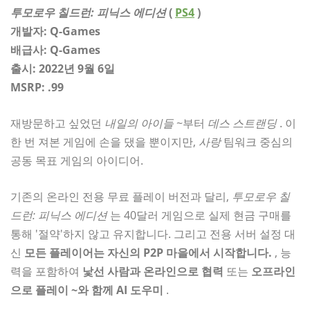
투모로우 칠드런: 피닉스 에디션
(
PS4
)
개발자: Q-Games
배급사: Q-Games
출시: 2022년 9월 6일
MSRP: .99
재방문하고 싶었던
내일의 아이들
~부터
데스 스트랜딩
. 이
한 번 져본 게임에 손을 댔을 뿐이지만,
사랑
팀워크 중심의
공동 목표 게임의 아이디어.
기존의 온라인 전용 무료 플레이 버전과 달리,
투모로우 칠
드런: 피닉스 에디션
는 40달러 게임으로 실제 현금 구매를
통해 '절약'하지 않고 유지합니다. 그리고 전용 서버 설정 대
신
모든 플레이어는 자신의 P2P 마을에서 시작합니다.
, 능
력을 포함하여
낯선 사람과 온라인으로 협력
또는
오프라인
으로 플레이
~와 함께
AI 도우미
.