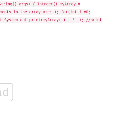
String() args) { Integer() myArray =
ments in the array are:'); for(int i =0;
t System.out.print(myArray(i) + ' '); //print
ad