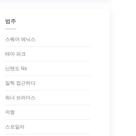
범주
스퀘어 에닉스
테마 파크
닌텐도 Nx
일찍 접근하다
워너 브라더스
저항
스포일러