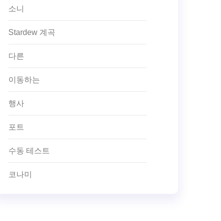
소니
Stardew 계곡
다른
이동하는
행사
포트
수동 테스트
코나미