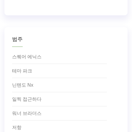
범주
스퀘어 에닉스
테마 파크
닌텐도 Nx
일찍 접근하다
워너 브라더스
저항