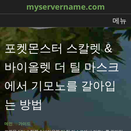
myservername.com
메뉴
포켓몬스터 스칼렛 &
바이올렛 더 틸 마스크
에서 기모노를 갈아입
는 방법
메인
가이드