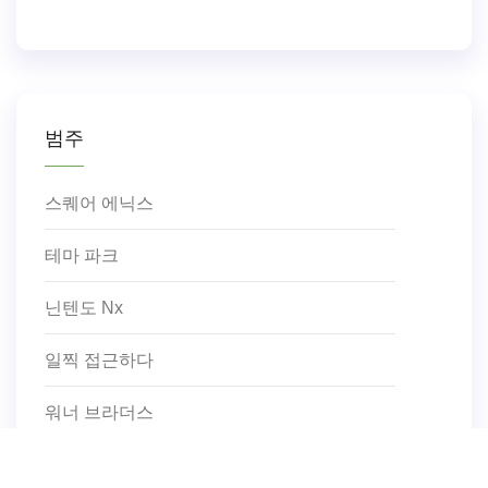
범주
스퀘어 에닉스
테마 파크
닌텐도 Nx
일찍 접근하다
워너 브라더스
저항