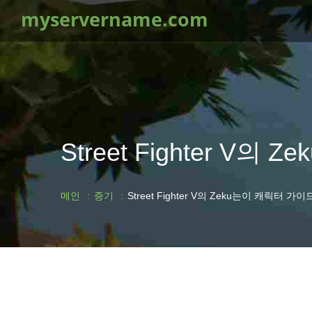
myservername.com
Street Fighter 
메인
증기
Street Fighter V의 Zeku는이 캐릭터