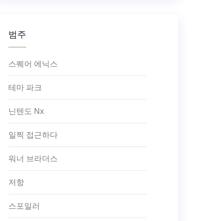
범주
스퀘어 에닉스
테마 파크
닌텐도 Nx
일찍 접근하다
워너 브라더스
저항
스포일러