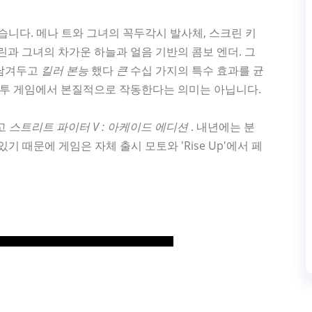
습니다. 메나 트와 그녀의 꼭두각시 발사체, 스크린 키
린과 그녀의 차가운 하늘과 얼음 기반의 콤보 엔더. 그
 남겨두고
킬러 본능
했다
큰
수십 가지의 특수 효과를 균
격투 게임에서 본질적으로 작동한다는 의미는 아닙니다.
하고
스트리트 파이터 V : 아케이드 에디션
. 내년에는 분
 있기 때문에 게임은 자체 출시 모토와 'Rise Up'에서 페