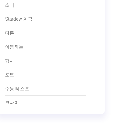
소니
Stardew 계곡
다른
이동하는
행사
포트
수동 테스트
코나미