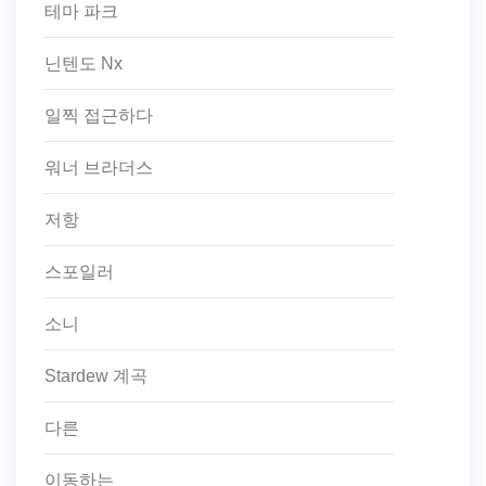
테마 파크
닌텐도 Nx
일찍 접근하다
워너 브라더스
저항
스포일러
소니
Stardew 계곡
다른
이동하는