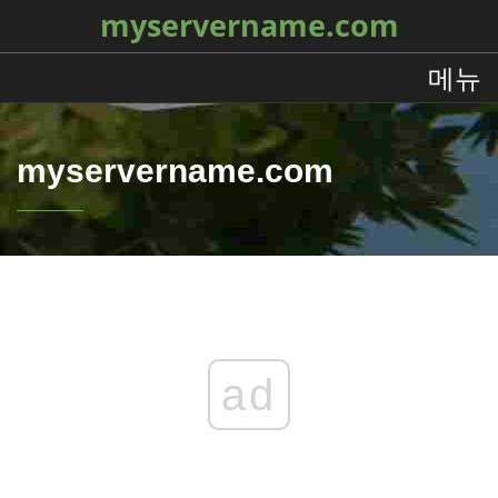
myservername.com
메뉴
myservername.com
ad